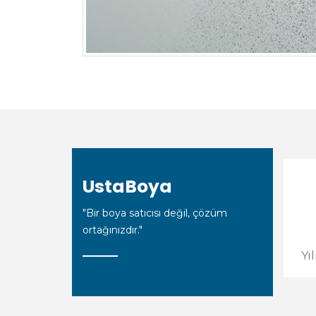
UstaBoya
"Bir boya satıcısı değil, çözüm
ortağınızdır."
Yı