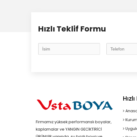
Hızlı Teklif Formu
Hızl
Anasa
Kurum
Firmamız yüksek performanslı boyalar,
Uygul
kaplamalar ve YANGIN GECİKTİRİCİ
ÜRÜNLER yanında, su bazlı boya ve