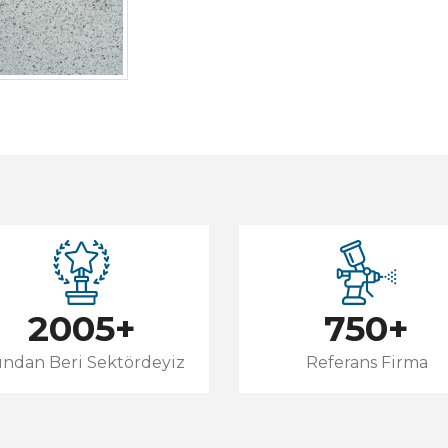
2005
+
750
+
lından Beri Sektördeyiz
Referans Firma