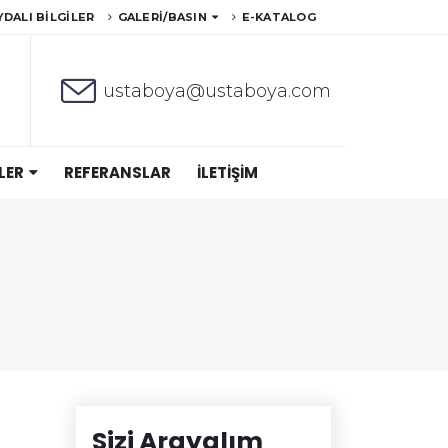
YDALI BILGILER
GALERI/BASIN
E-KATALOG
ustaboya@ustaboya.com
LER
REFERANSLAR
İLETIŞIM
Sizi Arayalım