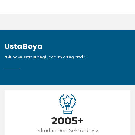
UstaBoya
"Bir boya satıcısı değil, çözüm ortağınızdır."
2005
+
Yılından Beri Sektördeyiz