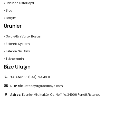
Basında UstaBoya
Blog
İletişim
Ürünler
Gold-Altın Varak Boyası
Selemix System
Selemix Su Bazlı
Teknomarin
Bize Ulaşın
Telefon:
0 (544) 744 40 11
E-mail:
ustaboya@ustaboya.com
Adres:
Esenler Mh, Kerkük Cd. No:11/A, 34906 Pendik/İstanbul