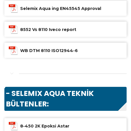
Selemix Aqua ing EN45545 Approval
8552 Vs 8110 Iveco report
WB DTM 8110 ISO12944-6
- SELEMIX AQUA TEKNİK
BÜLTENLER:
8-450 2K Epoksi Astar