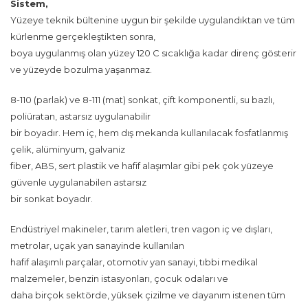
Sistem,
Yüzeye teknik bültenine uygun bir şekilde uygulandıktan ve tüm
kürlenme gerçekleştikten sonra,
boya uygulanmış olan yüzey 120 C sıcaklığa kadar direnç gösterir
ve yüzeyde bozulma yaşanmaz.
8-110 (parlak) ve 8-111 (mat) sonkat, çift komponentli, su bazlı,
poliüratan, astarsız uygulanabilir
bir boyadır. Hem iç, hem dış mekanda kullanılacak fosfatlanmış
çelik, alüminyum, galvaniz
fiber, ABS, sert plastik ve hafif alaşımlar gibi pek çok yüzeye
güvenle uygulanabilen astarsız
bir sonkat boyadır.
Endüstriyel makineler, tarım aletleri, tren vagon iç ve dışları,
metrolar, uçak yan sanayinde kullanılan
hafif alaşımlı parçalar, otomotiv yan sanayi, tıbbi medikal
malzemeler, benzin istasyonları, çocuk odaları ve
daha birçok sektörde, yüksek çizilme ve dayanım istenen tüm