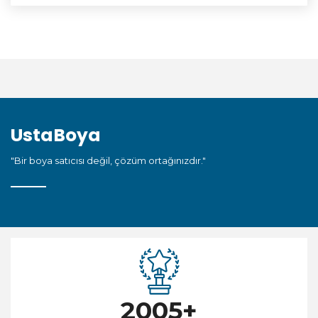
UstaBoya
"Bir boya satıcısı değil, çözüm ortağınızdır."
2005
+