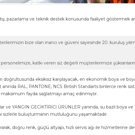
ış, pazarlama ve teknik destek konusunda faaliyet göstermek amacıy
üşterilerimizin bize olan inancı ve güveni sayesinde 20. kuruluş y
personelimize, katkı veren siz değerli müşterilerimize şükranları
eleri doğrultusunda eksiksiz karşılayacak, en ekonomik boya ve 
t anında RAL, PANTONE, NCS British Standarts binlerce renk sis
 maksimum fayda sağlatmayı amaç edinmiştir.
lar ve YANGIN GECİKTİRİCİ ÜRÜNLER yanında, su bazlı boya ve Tü
sizlerle buluşturmanın mutluluğunu yaşamaktadır.
rak, doğru renk, güçlü altyapı, hızlı servis ağı ile hizmetlerine 