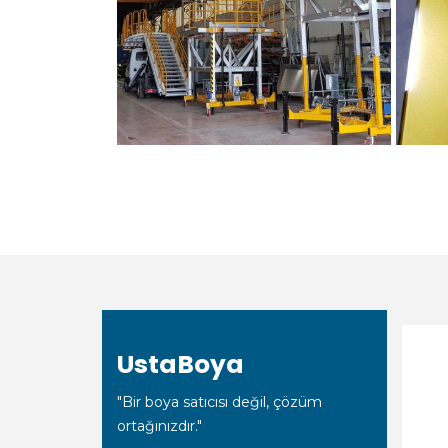
UstaBoya
"Bir boya satıcısı değil, çözüm
ortağınızdır."