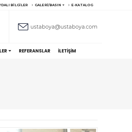
YDALI BILGILER
GALERI/BASIN
E-KATALOG
ustaboya@ustaboya.com
LER
REFERANSLAR
İLETIŞIM