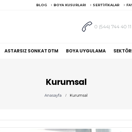
BLOG
BOYA KUSURLARI
SERTIFIKALAR
FA
0 (544) 744 40 11
ASTARSIZ SONKAT DTM
BOYA UYGULAMA
SEKTÖR
Kurumsal
Anasayfa
Kurumsal