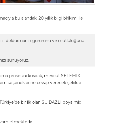
la bu alandaki 20 yıllık bilgi birikimi ile
ılımızı doldurmanın gururunu ve mutluluğunu
mızı sunuyoruz.
boyama prosesini kurarak, mevcut SELEMIX
tem seçeneklerine cevap verecek şekilde
rkiye’de bir ilk olan SU BAZLI boya mix
devam etmektedir.