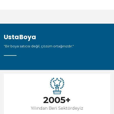
UstaBoya
"Bir boya satıcısı değil, çözüm ortağınızdır."
2005
+
Yılından Beri Sektördeyiz