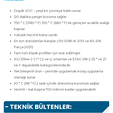
Düşük VOC – yeşil bir çevreye katkı sunar.
120 dakika yangın koruma sağlar.
750 ° C (1380 ° F) 350 ° C (660 ° F) ile geniş bir sıcaklık aralığı
kapsar.
Yüksek hacimli katısı vardır.
En son standartları karşılar ( EN 13381-8: 2013 ve BS 476
Parça 20/21).
Tam tüm klasik profiller için test edilmiştir.
ISO 12944-2 C1 * C2 ve iç ortamlar ve ETAG 018-2 Z2 * ve Z1
ve Y dayanıklılık kategorilerindedir.
Tek bileşenli ürün – yerinde uygulamak kolay uygulama
olanağı sunar.
20 ° C (68 ° F) 2 saat içinde dokunma kuruması sağlar.
Verimli – kat başına 700 mikron kadar uygulanabilir.
- TEKNİK BÜLTENLER: