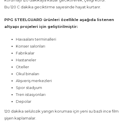
Bu 120 C dakika geciktirme sayesinde hayat kurtarır.
PPG STEELGUARD ürünleri özellikle aşağıda listenen
altyapı projeleri için geliştirilmiştir:
Havaalanı terminalleri
Konser salonları
Fabrikalar
Hastaneler
Oteller
Okul binaları
Alışveriş merkezleri
Spor stadyum
Tren istasyonları
Depolar
120 dakika selülozik yangın koruması için yeni su bazlı ince film
şişen kaplamalar.