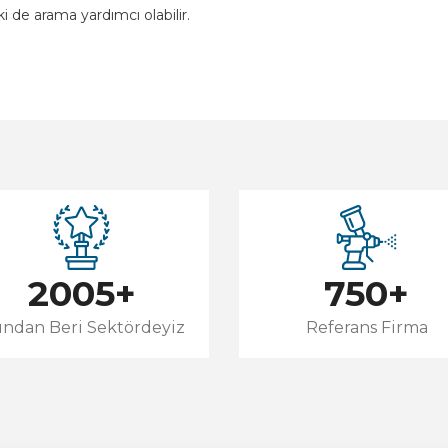
i de arama yardımcı olabilir.
2005
+
750
+
lından Beri Sektördeyiz
Referans Firma