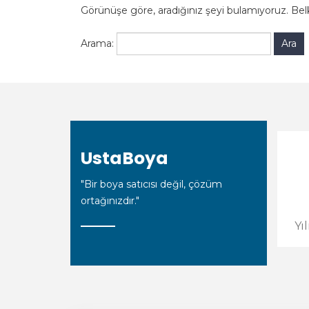
Görünüşe göre, aradığınız şeyi bulamıyoruz. Belk
Arama:
UstaBoya
"Bir boya satıcısı değil, çözüm
ortağınızdır."
Yı