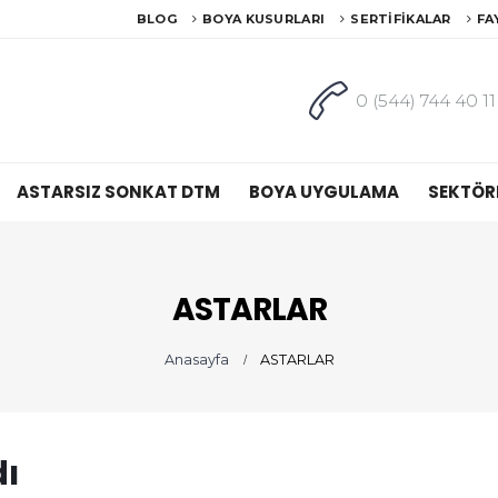
BLOG
BOYA KUSURLARI
SERTIFIKALAR
FA
0 (544) 744 40 11
ASTARSIZ SONKAT DTM
BOYA UYGULAMA
SEKTÖR
ASTARLAR
Anasayfa
ASTARLAR
ı