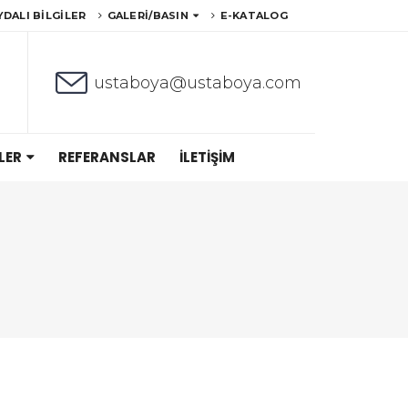
YDALI BILGILER
GALERI/BASIN
E-KATALOG
ustaboya@ustaboya.com
LER
REFERANSLAR
İLETIŞIM