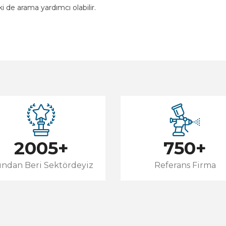
i de arama yardımcı olabilir.
2005
+
750
+
lından Beri Sektördeyiz
Referans Firma