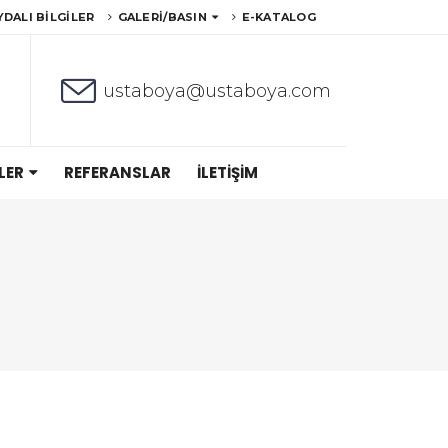
YDALI BILGILER
GALERI/BASIN
E-KATALOG
ustaboya@ustaboya.com
LER
REFERANSLAR
İLETIŞIM