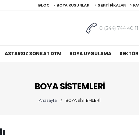
BLOG
BOYA KUSURLARI
SERTIFIKALAR
FA
0 (544) 744 40 11
ASTARSIZ SONKAT DTM
BOYA UYGULAMA
SEKTÖR
BOYA SİSTEMLERİ
Anasayfa
BOYA SİSTEMLERİ
ı