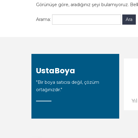
Görünüşe göre, aradığınız şeyi bulamıyoruz. Belk
Arama:
UstaBoya
"Bir boya satıcısı değil, çözüm
ortağınızdır."
Yı