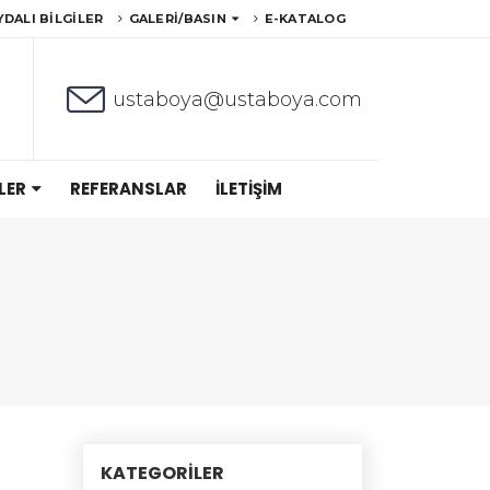
YDALI BILGILER
GALERI/BASIN
E-KATALOG
ustaboya@ustaboya.com
LER
REFERANSLAR
İLETIŞIM
KATEGORILER