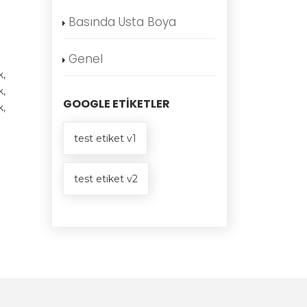
Basında Usta Boya
Genel
k,
k,
GOOGLE ETIKETLER
k,
test etiket v1
test etiket v2