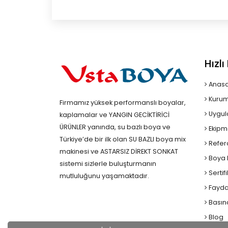
Hızl
Anasa
Kurum
Firmamız yüksek performanslı boyalar,
Uygul
kaplamalar ve YANGIN GECİKTİRİCİ
ÜRÜNLER yanında, su bazlı boya ve
Ekipm
Türkiye’de bir ilk olan SU BAZLI boya mix
Refer
makinesi ve ASTARSIZ DİREKT SONKAT
Boya K
sistemi sizlerle buluşturmanın
Sertif
mutluluğunu yaşamaktadır.
Faydal
Basın
Blog