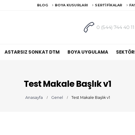
BLOG
BOYA KUSURLARI
SERTIFIKALAR
FA
0 (544) 744 40 11
ASTARSIZ SONKAT DTM
BOYA UYGULAMA
SEKTÖR
Test Makale Başlık v1
Anasayfa
Genel
Test Makale Başlık v1