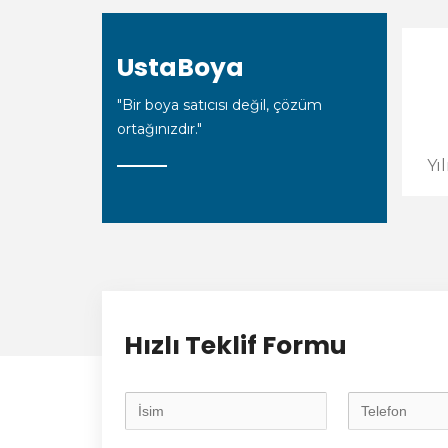
UstaBoya
"Bir boya satıcısı değil, çözüm
ortağınızdır."
Yı
Hızlı Teklif Formu