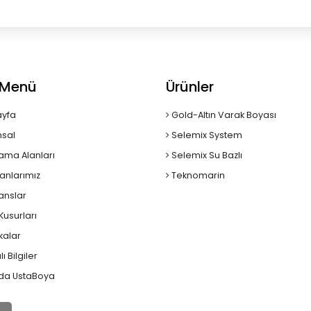
ı Menü
Ürünler
yfa
Gold-Altın Varak Boyası
sal
Selemix System
ama Alanları
Selemix Su Bazlı
anlarımız
Teknomarin
anslar
usurları
ikalar
ı Bilgiler
da UstaBoya