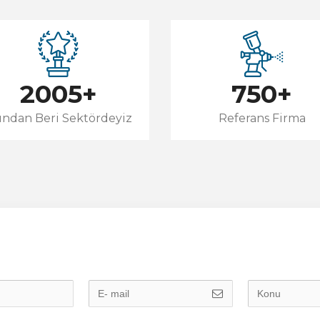
2005
+
750
+
lından Beri Sektördeyiz
Referans Firma