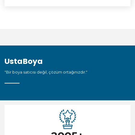
UstaBoya
"Bir boya satıcısı değil, çözüm ortağınızdır."