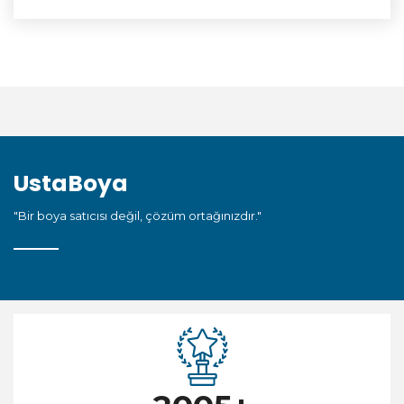
UstaBoya
"Bir boya satıcısı değil, çözüm ortağınızdır."