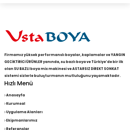
Firmamız yüksek performanslı boyalar, kaplamalar ve YANGIN
GECİKTİRİCİ ÜRÜNLER yanında, su bazlı boya ve Türkiye’de bir ilk
olan SU BAZLI boya mix makinesi ve ASTARSIZ DİREKT SONKAT
sistemi sizlerle buluşturmanın mutluluğunu yaşamaktadır.
Hızlı Menü
Anasayfa
Kurumsal
Uygulama Alanları
Ekipmanlarımız
Referanslar