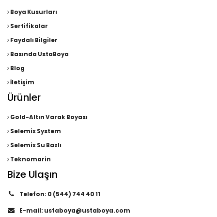
Boya Kusurları
Sertifikalar
Faydalı Bilgiler
Basında UstaBoya
Blog
İletişim
Ürünler
Gold-Altın Varak Boyası
Selemix System
Selemix Su Bazlı
Teknomarin
Bize Ulaşın
Telefon:
0 (544) 744 40 11
E-mail:
ustaboya@ustaboya.com